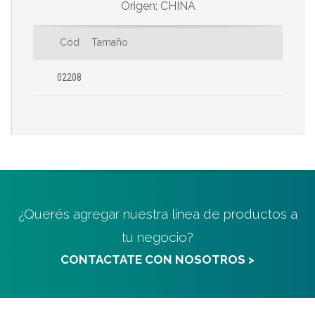
Origen: CHINA
Cód
Tamaño
02208
¿Querés agregar nuestra línea de productos a
tu negocio?
CONTACTATE CON NOSOTROS >