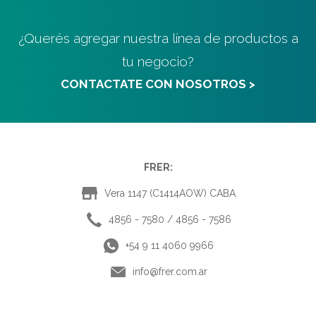
¿Querés agregar nuestra línea de productos a
tu negocio?
CONTACTATE CON NOSOTROS >
FRER:
Vera 1147 (C1414AOW) CABA
4856 - 7580 / 4856 - 7586
+54 9 11 4060 9966
info@frer.com.ar