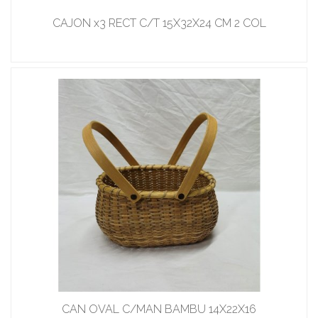
CAJON x3 RECT C/T 15X32X24 CM 2 COL
CAN OVAL C/MAN BAMBU 14X22X16