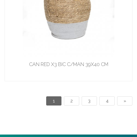
CAN RED X3 BIC C/MAN 39X40 CM
1
2
3
4
»